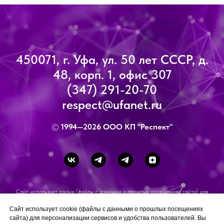
450071, г. Уфа, ул. 50 лет СССР, д.
48, корп. 1, офис 307
(347) 291-20-70
respect@ufanet.ru
©
1994—2026 ООО КП "Респект"
Сайт использует cookie (файлы с данными о прошлых посещениях сайта) для
персонализации сервисов и удобства пользователей.
Вы можете
ознакомиться
с условиями и принципами их обработки. Вы можете
Сайт использует cookie (файлы с данными о прошлых посещениях
запретить сохранение cookie в настройках своего браузера
сайта) для персонализации сервисов и удобства пользователей. Вы